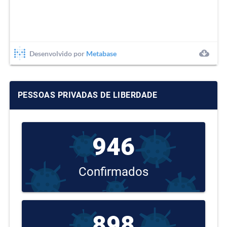
Juruti
7308
183
2.5%
Limoeiro do
2181
68
3.12%
Ajuru
Mãe do Rio
2412
84
3.48%
Magalhães
872
17
1.95%
PESSOAS PRIVADAS DE LIBERDADE
Barata
Marabá
28206
549
1.95%
946
Maracanã
1072
53
4.94%
Marapanim
1350
47
3.48%
Confirmados
Marituba
7272
156
2.15%
Medicilândia
5911
70
1.18%
898