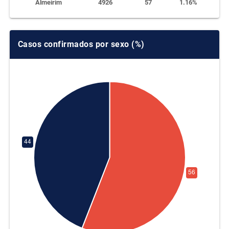
Almeirim
4926
57
1.16%
Altamira
26601
364
1.37%
Casos confirmados por sexo (%)
Anajás
1393
24
1.72%
Ananindeua
36235
890
2.46%
Anapu
2969
71
2.39%
Augusto
3273
60
1.83%
Corrêa
Aurora do Pará
2535
20
0.79%
Aveiro
1327
15
1.13%
Bagre
1395
13
0.93%
Baião
1034
40
3.87%