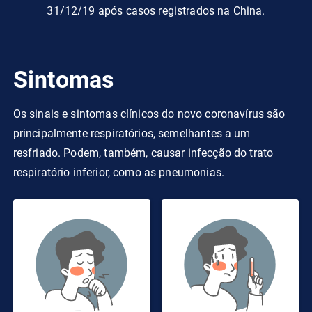
31/12/19 após casos registrados na China.
Prainha
3261
95
2.91%
Primavera
1185
23
1.94%
Sintomas
Quatipuru
1009
19
1.88%
Os sinais e sintomas clínicos do novo coronavírus são
Redenção
21792
303
1.39%
principalmente respiratórios, semelhantes a um
resfriado. Podem, também, causar infecção do trato
Rio Maria
3464
45
1.3%
respiratório inferior, como as pneumonias.
Rondon do
3811
94
2.47%
Pará
Rurópolis
6944
87
1.25%
Salinópolis
1771
114
6.44%
Salvaterra
2208
32
1.45%