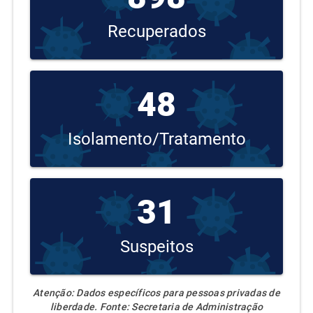
Melgaço
618
17
2.75%
Recuperados
Mocajuba
3986
67
1.68%
Moju
3241
76
2.34%
48
Mojuí dos
2606
35
1.34%
Campos
Isolamento/Tratamento
Monte Alegre
11295
218
1.93%
Muaná
1688
44
2.61%
31
Nova
Esperança do
1929
12
0.62%
Piriá
Suspeitos
Nova Ipixuna
1953
29
1.48%
Atenção: Dados específicos para pessoas privadas de
Nova
1257
22
1.75%
liberdade. Fonte: Secretaria de Administração
Timboteua