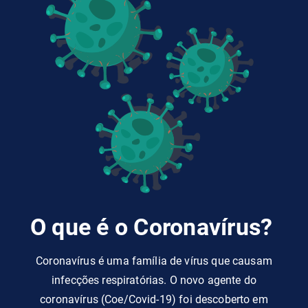
Pará
Paragominas
15629
270
1.73%
Parauapebas
67438
532
0.79%
Pau D'Arco
1212
12
0.99%
Peixe-Boi
358
4
1.12%
Piçarra
1506
9
0.6%
Placas
3055
50
1.64%
O que é o Coronavírus?
Ponta de
4683
39
0.83%
Pedras
Coronavírus é uma família de vírus que causam
Portel
3926
102
2.6%
infecções respiratórias. O novo agente do
Porto de Moz
1820
47
2.58%
coronavírus (Coe/Covid-19) foi descoberto em