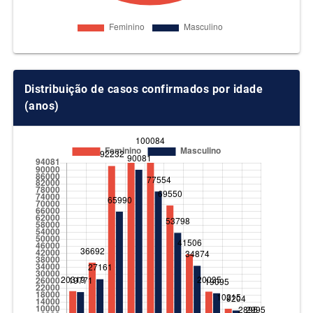
Bannach
774
3
0.39%
Barcarena
15802
263
1.66%
Distribuição de casos confirmados por idade
Belém
161719
5571
3.44%
(anos)
Belterra
3610
50
1.39%
Benevides
7646
122
1.6%
Bom Jesus do
1571
29
1.85%
Tocantins
Bonito
545
18
3.3%
Bragança
8416
203
2.41%
Brasil Novo
5036
50
0.99%