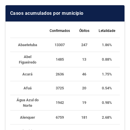
Casos acumulados por município
Confirmados
Óbitos
Letalidade
Abaetetuba
13307
247
1.86%
Abel
1485
13
0.88%
Figueiredo
Acará
2636
46
1.75%
Afuá
3725
20
0.54%
Água Azul do
1942
19
0.98%
Norte
Alenquer
6759
181
2.68%